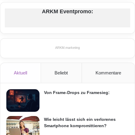
a
n
ARKM Eventpromo:
Informationstechnik
Internet
ITK
d
i
Telekommunikation
n
a
v
ARKM.marketing
i
e
n
Aktuell
Beliebt
Kommentare
Von Frame-Drops zu Framesieg:
Wie leicht lässt sich ein verlorenes
Smartphone kompromittieren?