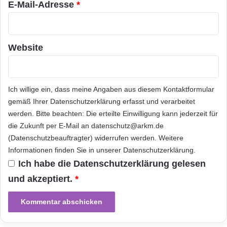
e
n
E-Mail-Adresse
*
n
verhandeln derzeit mit algerischen,
d
B
l
amerikanischen und katarischen
e
u
n
n
Unternehmen, um vorläufige Vereinbarungen
Website
e
g
über mögliche Gaslieferungen zu treffen,
l
h
u
e
sobald das LNG-Terminal in der Ukraine
x
l
Ich willige ein, dass meine Angaben aus diesem Kontaktformular
-
f
betriebsbereit ist.
gemäß Ihrer
Datenschutzerklärung
erfasst und verarbeitet
L
e
werden. Bitte beachten: Die erteilte Einwilligung kann jederzeit für
ä
n
die Zukunft per E-Mail an datenschutz@arkm.de
Orginal-Meldung:
n
(Datenschutzbeauftragter) widerrufen werden. Weitere
d
e
Informationen finden Sie in unserer
Datenschutzerklärung
.
ARKM.marketing
r
Ich habe die
Datenschutzerklärung
gelesen
n
und akzeptiert.
*
u
n
d
S
k
Festnetz
Hardware