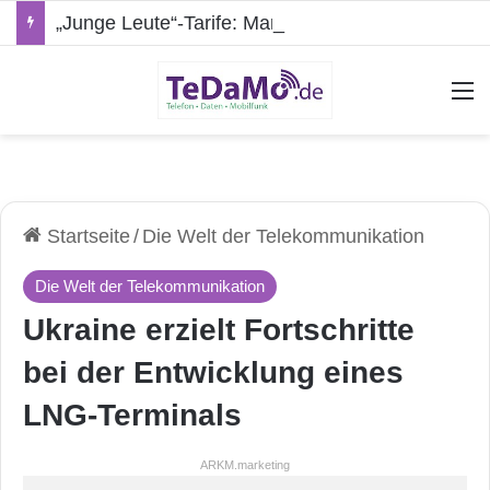
„Junge Leute“-Tarife: Marketing-Trick oder echte Vorteile?
A
Startseite
/
Die Welt der Telekommunikation
Die Welt der Telekommunikation
Ukraine erzielt Fortschritte
bei der Entwicklung eines
LNG-Terminals
ARKM.marketing