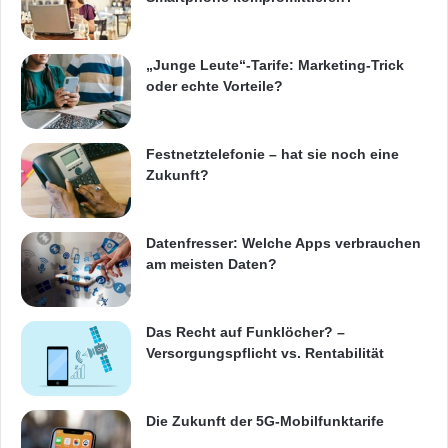
n
a
t
„Junge Leute“-Tarife: Marketing-Trick
e
oder echte Vorteile?
)
Festnetztelefonie – hat sie noch eine
Zukunft?
Datenfresser: Welche Apps verbrauchen
am meisten Daten?
Das Recht auf Funklöcher? –
Versorgungspflicht vs. Rentabilität
Die Zukunft der 5G-Mobilfunktarife