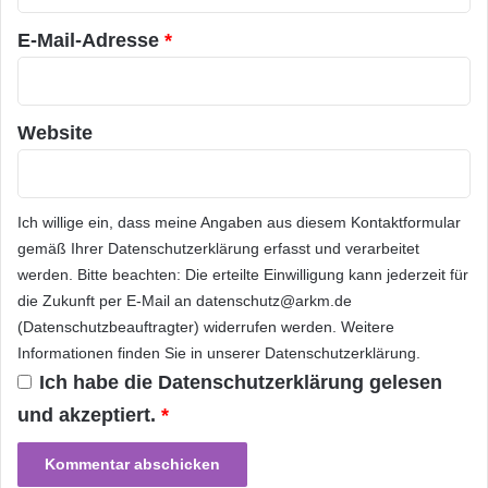
r
*
über ein hohes Potenzial, um erfahrene
u
E-Mail-Adresse
*
n
ukrainische Ingenieure in den Bau von
g
v
Getreidelagern einzubeziehen sowie in
o
Website
Projekte in den Bereichen Metallurgie,
n
2
Warenherstellung, Nahrungsmittelproduktion
5
,
und Landwirtschaft. Die Ukraine betrachtet
Ich willige ein, dass meine Angaben aus diesem Kontaktformular
0
Jordanien als wichtigen Partner im Nahen
gemäß Ihrer
Datenschutzerklärung
erfasst und verarbeitet
%
werden. Bitte beachten: Die erteilte Einwilligung kann jederzeit für
i
Osten. Der Präsident der Ukraine erklärte
n
die Zukunft per E-Mail an datenschutz@arkm.de
ausserdem, dass er an einer bilateralen
E
(Datenschutzbeauftragter) widerrufen werden. Weitere
u
Informationen finden Sie in unserer
Datenschutzerklärung
.
Zusammenarbeit in den Bereichen Luftfahrt,
r
Ich habe die
Datenschutzerklärung
gelesen
o
Raumfahrt, Ingenieurswesen, Elektrizität,
und akzeptiert.
*
p
Transport, Landwirtschaft sowie Militär,
a
(
Wissenschaft und Technik interessiert sei.
a