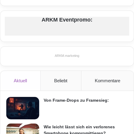
u
f
Orginal-Meldung:
B
ARKM Eventpromo:
a
s
ARKM.marketing
i
s
d
e
ARKM.marketing
r
l
Festnetz
Hardware
e
t
Aktuell
Beliebt
Kommentare
Informationstechnik
Internet
ITK
z
t
Telekommunikation
e
Von Frame-Drops zu Framesieg:
n
1
2
M
Wie leicht lässt sich ein verlorenes
o
Smartphone kompromittieren?