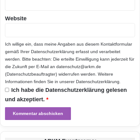
industrieller Campus). Sie sind auf die
Bedürfnisse der Kunden und deren spezielle
Website
Anwendungsfälle zugeschnitten. Definierte
Merkmale wie Datendurchsatz, Latenz,
Zuverlässigkeit, Sicherheit oder IoT-
Ich willige ein, dass meine Angaben aus diesem Kontaktformular
gemäß Ihrer
Datenschutzerklärung
erfasst und verarbeitet
Gerätemanagement garantiert eine Service-
werden. Bitte beachten: Die erteilte Einwilligung kann jederzeit für
Level-Vereinbarung. Campus-Netzwerk bieten
die Zukunft per E-Mail an datenschutz@arkm.de
(Datenschutzbeauftragter) widerrufen werden. Weitere
eine Lösung für zahlreiche industrielle
Informationen finden Sie in unserer
Datenschutzerklärung
.
Anwendungsfälle und erfüllen damit
Ich habe die
Datenschutzerklärung
gelesen
Kundenwünsche aus dem Industrie 4.0-
und akzeptiert.
*
Umfeld.
Quelle:
Deutsche Telekom AG