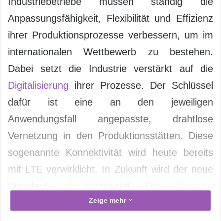
Industriebetriebe müssen ständig die
Anpassungsfähigkeit, Flexibilität und Effizienz
ihrer Produktionsprozesse verbessern, um im
internationalen Wettbewerb zu bestehen.
Dabei setzt die Industrie verstärkt auf die
Digitalisierung
ihrer Prozesse. Der Schlüssel
dafür ist eine an den jeweiligen
Anwendungsfall angepasste, drahtlose
Vernetzung in den Produktionsstätten. Diese
sogenannte Konnektivität wird heute bereits
mit LTE verwirklicht. In Zukunft wird der neue
Standard
5G
eingesetzt. Die
Deutsche
Zeige mehr
Telekom
bietet Unternehmen mit ihrer
Campus-Lösung ein eigenes, exklusives LTE-