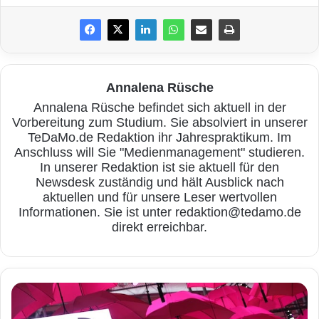
Netz, dass mit dem öffentlichen Netz
verbunden ist. Diese Kombination aus einem
privaten und einem öffentlichen Netz
Annalena Rüsche
bezeichnen Experten als Dual-Slice-Lösung.
Annalena Rüsche befindet sich aktuell in der
Vorbereitung zum Studium. Sie absolviert in unserer
Im Auftrag der Deutschen Telekom wird der
TeDaMo.de Redaktion ihr Jahrespraktikum. Im
Anschluss will Sie "Medienmanagement" studieren.
Netzwerkausrüster Ericsson die Technologie
In unserer Redaktion ist sie aktuell für den
Newsdesk zuständig und hält Ausblick nach
für das Campus-Netzwerk bei OSRAM
aktuellen und für unsere Leser wertvollen
bereitstellen. Ericsson ist zum einen
Informationen. Sie ist unter redaktion@tedamo.de
direkt erreichbar.
verantwortlich für die technische Bereitstellung
des öffentlichen Netzes in der Umgebung, als
auch für die Systemtechnik des privaten LTE-
M
e
Netzes in den Werkshallen. Hierzu gehört