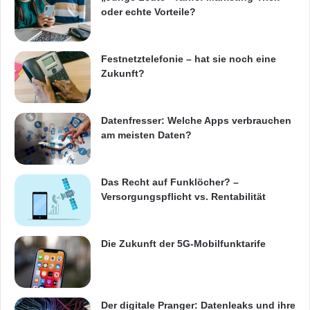
oder echte Vorteile?
Rang Rang
Festnetztelefonie – hat sie noch eine
Markenwert
Zukunft?
2012 2011 Marke
Datenfresser: Welche Apps verbrauchen
am meisten Daten?
Branche
Das Recht auf Funklöcher? –
Herkunftsland
Versorgungspflicht vs. Rentabilität
2012
Die Zukunft der 5G-Mobilfunktarife
1
Der digitale Pranger: Datenleaks und ihre