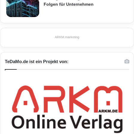
8 Apple
Folgen für Unternehmen
Technologie
USA
ARKM.marketing
70,6 Mrd. USD
TeDaMo.de ist ein Projekt von:
22
23 BMW
Automobil
Deutschland