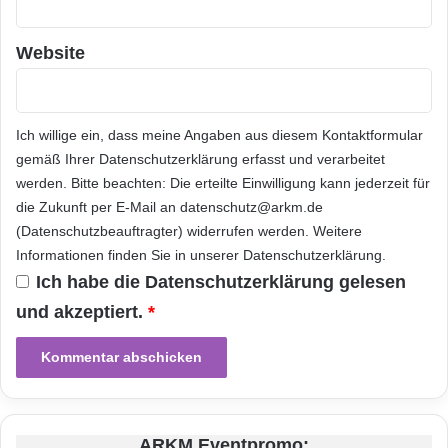
auf, was die Branche mit einigem Abstand zur
wertvollsten macht. Die Technik-Lifestyle-
Website
Marke Apple hat Google als wertvollste Marke
der Welt eingeholt und weist mit
Ich willige ein, dass meine Angaben aus diesem Kontaktformular
beeindruckenden 70,6 Mrd. USD die höchste
gemäß Ihrer
Datenschutzerklärung
erfasst und verarbeitet
werden. Bitte beachten: Die erteilte Einwilligung kann jederzeit für
Bewertung auf, die je von Brand Finance
die Zukunft per E-Mail an datenschutz@arkm.de
errechnet wurde.
(Datenschutzbeauftragter) widerrufen werden. Weitere
Informationen finden Sie in unserer
Datenschutzerklärung
.
David Haigh, CEO von Brand Finance, erklärte
Ich habe die
Datenschutzerklärung
gelesen
und akzeptiert.
*
mit Hinblick auf die Rangliste: „Der
Bedeutungszuwachs von Luxus- und
Lifestyle.Marken in der diesjährigen Studie ist
ziemlich beeindruckend. Während die Welt
ARKM Eventpromo: