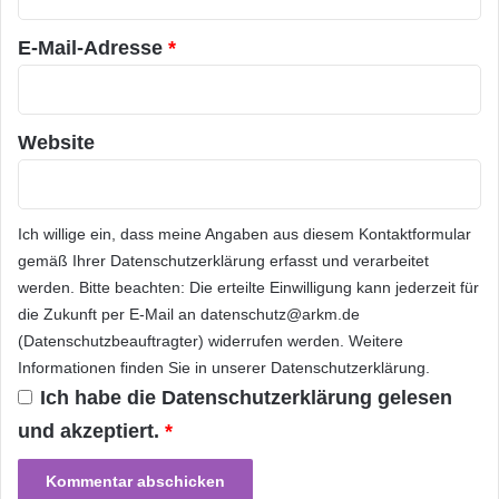
e
*
des täglichen Lebens durch
r
E-Mail-Adresse
*
I
n
Natürlich hatte die CeBIT auch zahlreiche
d
Hardware-Neuheiten zu bieten. Dazu gehörten
u
Website
s
die ersten LTE-Smartphones von HTC und
t
Samsung, die bis zu zehnmal schneller Daten
r
i
Ich willige ein, dass meine Angaben aus diesem Kontaktformular
aus dem Internet laden können als die bisher
e
gemäß Ihrer
Datenschutzerklärung
erfasst und verarbeitet
f
erhältlichen 3G-Handys. Für den
werden. Bitte beachten: Die erteilte Einwilligung kann jederzeit für
ü
Mobilfunkstandard der vierten Generation
die Zukunft per E-Mail an datenschutz@arkm.de
r
F
(Datenschutzbeauftragter) widerrufen werden. Weitere
zeigten die Netzbetreiber zudem spannende
i
Informationen finden Sie in unserer
Datenschutzerklärung
.
n
neue Dienste, zum Beispiel für professionelle
Ich habe die
Datenschutzerklärung
gelesen
a
Cloud-Services oder das Streaming von
und akzeptiert.
*
n
z
Multimedia-Inhalten. Hier präsentierten die
d