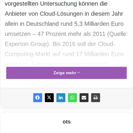
vorgestellten Untersuchung können die
Anbieter von Cloud-Lösungen in diesem Jahr
allein in Deutschland rund 5,3 Milliarden Euro
umsetzen – 47 Prozent mehr als 2011 (Quelle:
Experton Group). Bis 2016 soll der Cloud-
Computing-Markt auf rund 17 Milliarden Euro
wachsen. Entsprechend viele marktreife
Zeige mehr
Produkte
, die auf den schier grenzenlosen
Online-Speicher setzen, waren in Hannover zu
sehen: Unternehmen können beispielsweise
ihre komplette Buchhaltung oder den Vertrieb
in die Wolke schieben, die öffentliche
ots
Verwaltung statistische Auswertungen, die