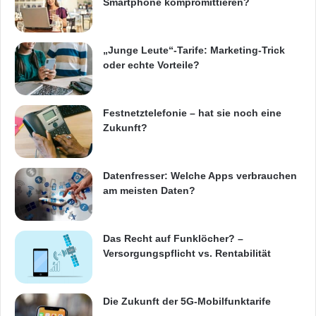
Smartphone kompromittieren?
d
Displays ausgestattet waren. Auch bei den
C
Apps zeigte die CeBIT eine interessante
l
„Junge Leute“-Tarife: Marketing-Trick
o
Entwicklung: Die wachsende Verbreitung von
oder echte Vorteile?
u
d
HTML5-Apps macht Programmierer und
-
Nutzer unabhängig von den Download-Stores
Festnetztelefonie – hat sie noch eine
A
Zukunft?
n
der mobilen Plattformen Android, iOS,
b
Windows Phone Co.
i
e
Datenfresser: Welche Apps verbrauchen
t
am meisten Daten?
Social Business ermöglicht neue
e
r
Geschäftsmodelle
a
Das Recht auf Funklöcher? –
u
Versorgungspflicht vs. Rentabilität
f
CeBIT-Besucher konnten sich in diesem Jahr
d
ausführlich über den Wandel beim E-
e
Die Zukunft der 5G-Mobilfunktarife
n