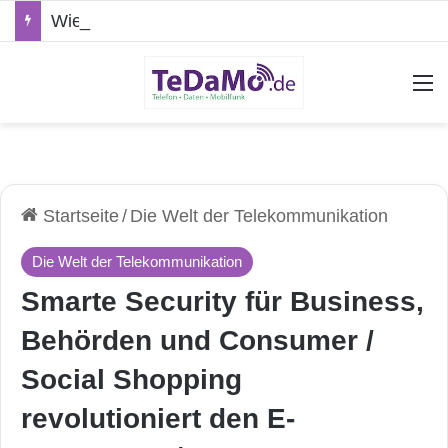
Wie leicht lässt sich ein verlorenes Smartphone kompromittieren?
A
Startseite
/
Die Welt der Telekommunikation
Die Welt der Telekommunikation
Smarte Security für Business,
Behörden und Consumer /
Social Shopping
revolutioniert den E-