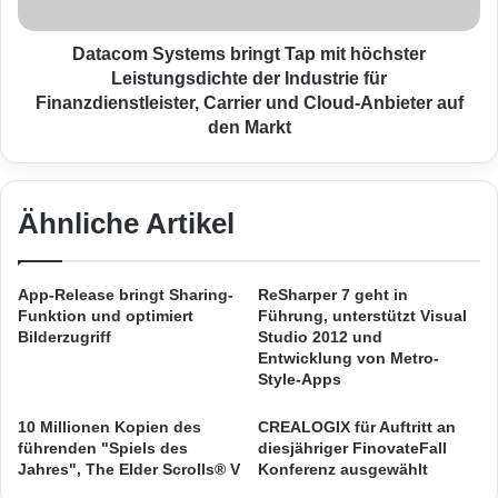
g
S
Mittelpunkt, die der Abschottung vor Hacker-
e
y
b
s
Angriffen oder anderweitigem Missbrauch
Datacom Systems bringt Tap mit höchster
e
t
Leistungsdichte der Industrie für
höchste Priorität einräumen. Auf besondere
n
e
Finanzdienstleister, Carrier und Cloud-Anbieter auf
A
m
den Markt
Aufmerksamkeit stießen Anbieter, die Cloud-
n
s
t
Dienste mit Rechenzentren in Deutschland
b
w
r
anbieten, wie beispielsweise Datev oder die
o
i
Ähnliche Artikel
r
n
Deutsche Telekom.
t
g
e
t
App-Release bringt Sharing-
ReSharper 7 geht in
n
Nicht nur bei der Auslagerung von Daten
T
Funktion und optimiert
Führung, unterstützt Visual
a
a
Bilderzugriff
Studio 2012 und
gewinnen Sicherheitsfragen zunehmend an
u
p
Entwicklung von Metro-
f
m
Style-Apps
Bedeutung. Laut einer zur CeBIT
V
i
veröffentlichten BITKOM-Umfrage sieht jede
e
t
10 Millionen Kopien des
CREALOGIX für Auftritt an
r
h
führenden "Spiels des
diesjähriger FinovateFall
dritte Firma Nachholbedarf bei der eigenen IT-
t
Jahres", The Elder Scrolls® V
Konferenz ausgewählt
ö
r
c