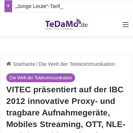
„Junge Leute“-Tarife: Marketing-Trick oder echte Vorteile?
A
Startseite
/
Die Welt der Telekommunikation
Die Welt der Telekommunikation
VITEC präsentiert auf der IBC
2012 innovative Proxy- und
tragbare Aufnahmegeräte,
Mobiles Streaming, OTT, NLE-