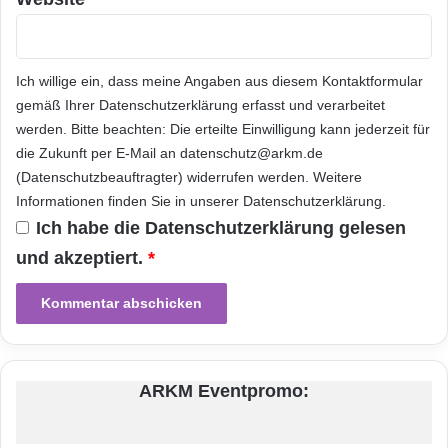
Ü
moderne Technologie, die dahinter steht, sind
b
e
ein Beweis für die Stärke der gemeinsamen
r
Ich willige ein, dass meine Angaben aus diesem Kontaktformular
Ingenieurleistung, die der Name VITEC
t
gemäß Ihrer
Datenschutzerklärung
erfasst und verarbeitet
r
verkörpert“, sagte Philippe Wetzel, CEO von
werden. Bitte beachten: Die erteilte Einwilligung kann jederzeit für
a
die Zukunft per E-Mail an datenschutz@arkm.de
VITEC. ?Wir freuen uns sehr, dass das
g
(Datenschutzbeauftragter) widerrufen werden. Weitere
u
vergangene Jahr voll intensiver Arbeit und
n
Informationen finden Sie in unserer
Datenschutzerklärung
.
g
beschleunigter Entwicklung so hervorragende
Ich habe die
Datenschutzerklärung
gelesen
s
und akzeptiert.
*
Produkte hervorgebracht hat, mit denen
n
e
unsere Kunden den gesamten Videoprozess
t
beschleunigen können und so mehr
z
e
spannende und umsatzsteigernde
n
"
ARKM Eventpromo:
Mediendienste anbieten können, als je zuvor.“
1
Weitere
Informationen
finden Sie auf
8