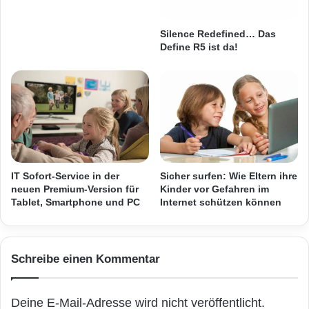
c
h
— MEDIEN-LOGGING: Monisys MR- und ML-
h
s
n
i
Silence Redefined… Das
Reihe
i
n
Define R5 ist da!
k
n
"
v
[
http://www.como.com/en/products/manageme
o
nt-archive/info/monisys-ip-reco
l
l
e
rder/] für Medienaufnahmen und
i
n
Protokollierung rund um die Uhr mit
s
IT Sofort-Service in der
Sicher surfen: Wie Eltern ihre
neuen Premium-Version für
Kinder vor Gefahren im
e
Tablet, Smartphone und PC
Internet schützen können
PTZ-Steuerung, Vorschau und Wiedergabe
t
z
über mobile App
e
n
Schreibe einen Kommentar
3
— VIDEO-ARCHIV: Proxsys PA-Reihe
.
E
Deine E-Mail-Adresse wird nicht veröffentlicht.
T