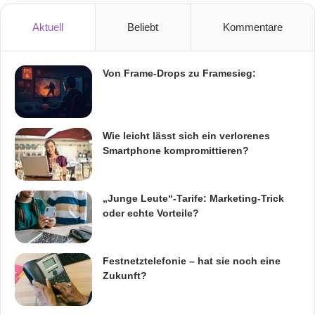
n
Aktuell
Beliebt
Kommentare
A
Ähnlich verhält es sich mit der Suche nach der
u
s
für die jeweilige Applikation am besten
t
Von Frame-Drops zu Framesieg:
geeigneten Funktechnologie. Hier gilt es vorab
r
a
erst einmal eine Vielzahl von Fragen
l
hinsichtlich Reichweitenanforderungen,
i
Wie leicht lässt sich ein verlorenes
e
Smartphone kompromittieren?
Datenraten, länderspezifischer Regularien,
n
Netz-Topologien, Sicherheitsaspekten,
„Junge Leute“-Tarife: Marketing-Trick
Energieverbrauch etc. zu klären.
oder echte Vorteile?
Und auch bei der Auswahl des am besten
Festnetztelefonie – hat sie noch eine
geeigneten Datensammlers bzw. Gateway zur
Zukunft?
Kommunikation mit dem Backbone oder der