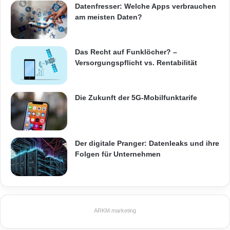
Cloud ist eine Vielzahl von Punkten
Datenfresser: Welche Apps verbrauchen
beispielsweise hinsichtlich Infrastruktur,
am meisten Daten?
Datenübertragungsraten, Datenvolumen,
Sicherheit, Firewalls, Routing, Schnittstellen
Das Recht auf Funklöcher? –
Versorgungspflicht vs. Rentabilität
und Präsentation der Daten zu beachten.
Die Zukunft der 5G-Mobilfunktarife
Bei den von Unitronic auf der embedded world
vorgestellten IoT- bzw. Industrie 4.0-
Lösungsbeispielen handelt es deshalb auch
Der digitale Pranger: Datenleaks und ihre
um das Resultat einer einzigartigen, über viele
Folgen für Unternehmen
Jahrzehnte hinweg aufgebauten
Systemlösungskompetenz in den Bereichen
Sensorik und
ARKM.marketing