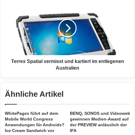
u
T
l
e
t
r
i
r
m
e
Quelle: PresseBox.
e
x
d
S
Um die einzelnen Schritte besser
i
p
a
a
veranschaulichen zu können, werden die an
-
t
Terrex Spatial vermisst und kartiert im entlegenen
den verschiedenen Sensoren gewonnenen
u
i
Australien
n
a
Daten zunächst mittels verschiedener
d
l
Kurzstreckenkommunikationsnetzwerke wie
G
v
a
e
Ähnliche Artikel
EnOcean, XBee (Zigbee/802.15.4/Digimesh),
m
r
i
m
Bluetooth Low Energy und Wifi an
n
i
WhitePages führt auf dem
BENQ, SONOS und Videoweb
Datensammler und Gateways versendet.
g
s
Mobile World Congress
gewinnen Medien-Award auf
-
s
Anwendungen für Androids?
der PREVIEW anlässlich der
Diese kommunizieren wiederum mit einem
N
t
Ice Cream Sandwich vor
IFA