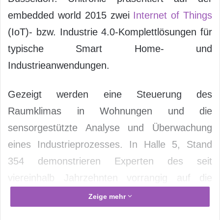
embedded world 2015 zwei
Internet of Things
(IoT)- bzw. Industrie 4.0-Komplettlösungen für
typische Smart Home- und
Industrieanwendungen.
Gezeigt werden eine Steuerung des
Raumklimas in Wohnungen und die
sensorgestützte Analyse und Überwachung
eines Industrieprozesses. In Halle 5, Stand
354 demonstrieren Experten des seit
viereinhalb Jahrzehnten vorrangig auf die
Bereiche Sensorik und Kommunikation
Zeige mehr
spezialisierten Systemhauses und