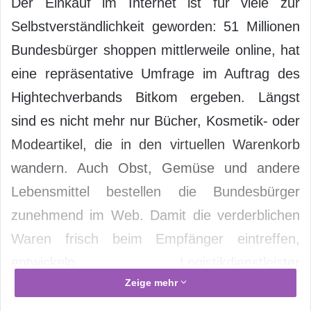
Der Einkauf im Internet ist für viele zur
Selbstverständlichkeit geworden: 51 Millionen
Bundesbürger shoppen mittlerweile online, hat
eine repräsentative Umfrage im Auftrag des
Hightechverbands Bitkom ergeben. Längst
sind es nicht mehr nur Bücher, Kosmetik- oder
Modeartikel, die in den virtuellen Warenkorb
wandern. Auch Obst, Gemüse und andere
Lebensmittel bestellen die Bundesbürger
zunehmend im Web. Damit die verderblichen
Waren frisch beim Empfänger eintreffen,
entwickeln Logistikdienstleister
Zeige mehr
maßgeschneiderte Lösungen – taggleiche
Zustellung, „same day delivery“, und