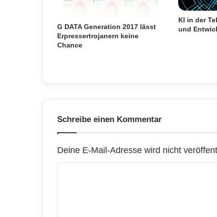
f
ü
KI in der T
h
G DATA Generation 2017 lässt
und Entwic
r
Erpressertrojanern keine
Chance
u
n
g
i
n
Ö
s
t
Schreibe einen Kommentar
e
r
r
Deine E-Mail-Adresse wird nicht veröffentl
e
i
K
c
o
h
m
m