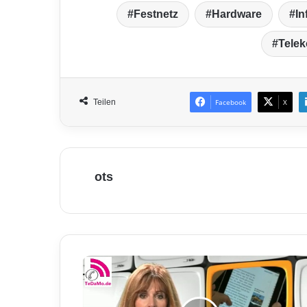
Festnetz
Hardware
In
Tele
Teilen
Facebook
X
ots
T
a
b
l