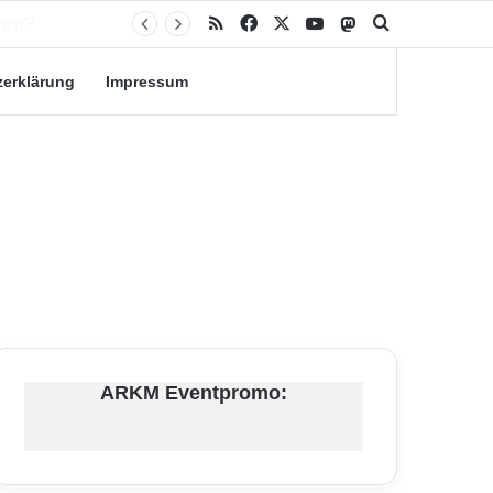
RSS
Facebook
X
YouTube
Mastodon
Suche nach
zerklärung
Impressum
ARKM Eventpromo: