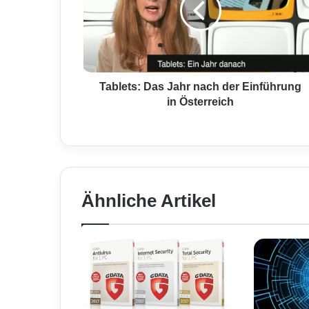
e
t
s
:
D
a
Tablets: Das Jahr nach der Einführung
s
in Österreich
J
a
h
r
n
a
Ähnliche Artikel
c
h
d
e
r
E
i
n