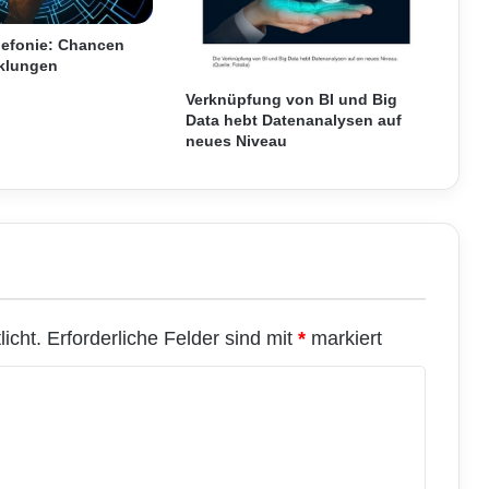
l
t
elefonie: Chancen
s
klungen
e
Verknüpfung von BI und Big
n
Data hebt Datenanalysen auf
s
neues Niveau
o
r
e
n
f
ü
r
S
m
icht.
Erforderliche Felder sind mit
*
markiert
a
r
t
F
l
o