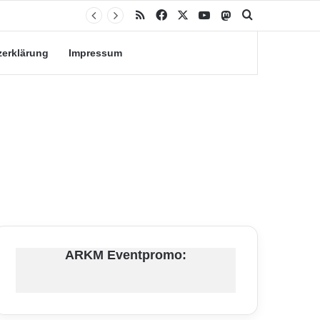
RSS
Facebook
X
YouTube
Mastodon
Suche nach
zerklärung
Impressum
ARKM Eventpromo: