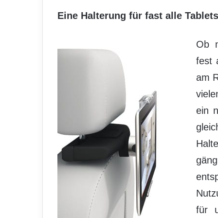
Eine Halterung für fast alle Tablet
Ob m
fest
am R
viel
ein 
glei
Halt
gän
ents
Nutz
für 