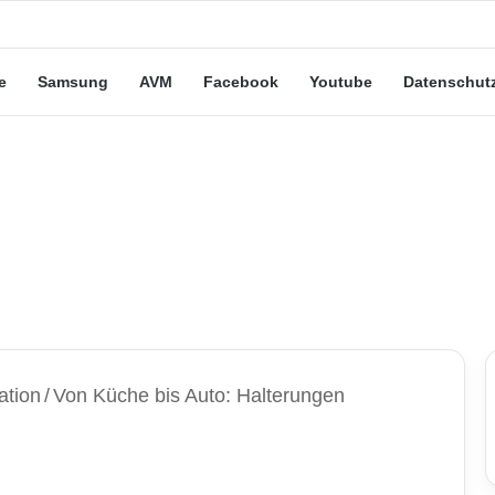
eute“-Tarife: Marketing-Trick oder echte Vorteile?
e
Samsung
AVM
Facebook
Youtube
Datenschut
ation
/
Von Küche bis Auto: Halterungen