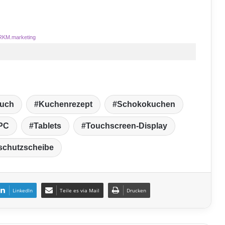
RKM.marketing
uch
Kuchenrezept
Schokokuchen
-PC
Tablets
Touchscreen-Display
schutzscheibe
LinkedIn
Teile es via Mail
Drucken