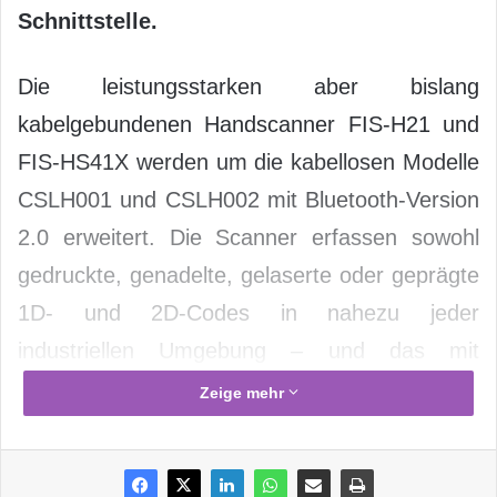
Schnittstelle.
Die leistungsstarken aber bislang
kabelgebundenen Handscanner FIS-H21 und
FIS-HS41X werden um die kabellosen Modelle
CSLH001 und CSLH002 mit Bluetooth-Version
2.0 erweitert. Die Scanner erfassen sowohl
gedruckte, genadelte, gelaserte oder geprägte
1D- und 2D-Codes in nahezu jeder
industriellen Umgebung – und das mit
höchster Präzision und Geschwindigkeit.
Zeige mehr