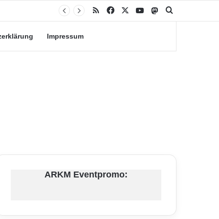
RSS
Facebook
X
YouTube
Mastodon
Suche nach
zerklärung
Impressum
ARKM Eventpromo: