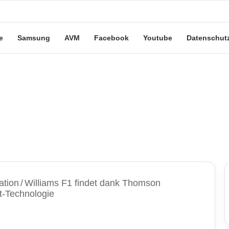
e Leute“-Tarife: Marketing-Trick oder echte Vorteile?
e
Samsung
AVM
Facebook
Youtube
Datenschut
ation
/
Williams F1 findet dank Thomson
t-Technologie