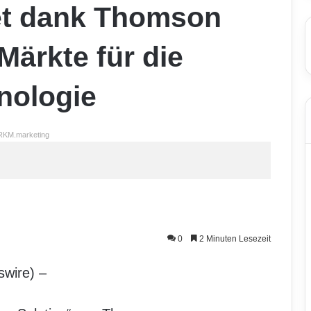
det dank Thomson
Märkte für die
nologie
RKM.marketing
0
2 Minuten Lesezeit
wire) –