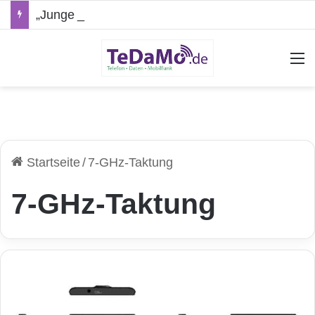
„Junge Leute“-Tarife: Marketing-Trick oder echte Vorteile?
A
Startseite
/
7-GHz-Taktung
7-GHz-Taktung