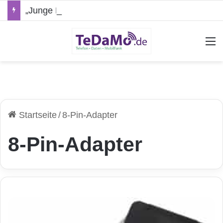
„Junge Leute“-Tarife: Marketing-Trick oder echte Vorteile?
A
Startseite
/
8-Pin-Adapter
8-Pin-Adapter