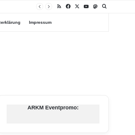
RSS
Facebook
X
YouTube
Mastodon
Suche nach
zerklärung
Impressum
ARKM Eventpromo: