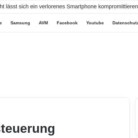
eute“-Tarife: Marketing-Trick oder echte Vorteile?
e
Samsung
AVM
Facebook
Youtube
Datenschut
teuerung