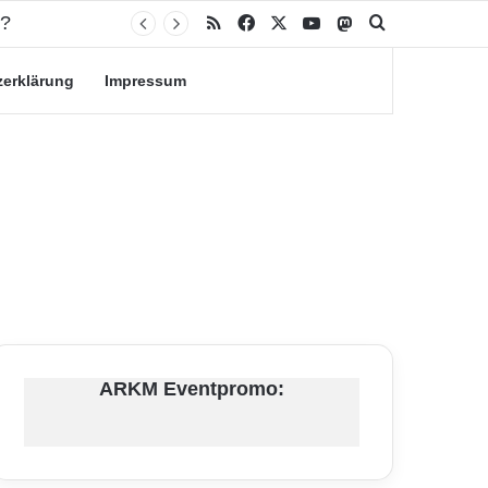
RSS
Facebook
X
YouTube
Mastodon
Suche nach
zerklärung
Impressum
ARKM Eventpromo: