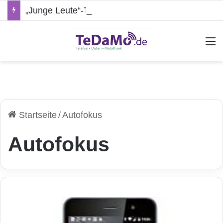
„Junge Leute“-Tarife: Marketing-Trick oder echte Vorteile?
A
Startseite
/
Autofokus
Autofokus