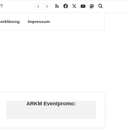
RSS
Facebook
X
YouTube
Mastodon
Suche nach
zerklärung
Impressum
ARKM Eventpromo: