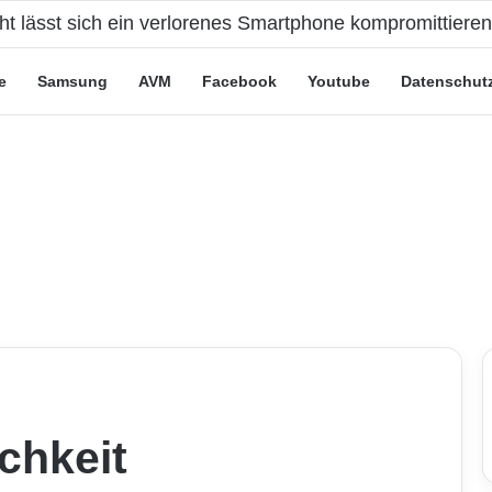
eute“-Tarife: Marketing-Trick oder echte Vorteile?
e
Samsung
AVM
Facebook
Youtube
Datenschut
chkeit