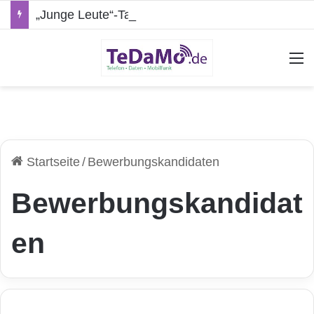
„Junge Leute“-Tarife: Marketing-Trick oder echte Vorteile?
A
Startseite
/
Bewerbungskandidaten
Bewerbungskandidat
en