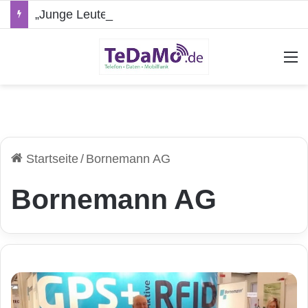
„Junge Leute“-Tarife: Marketing-Trick oder echte Vorteile?
A
Startseite
/
Bornemann AG
Bornemann AG