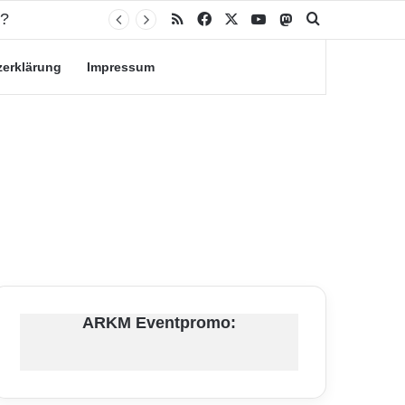
n?
RSS
Facebook
X
YouTube
Mastodon
Suche nach
zerklärung
Impressum
ARKM Eventpromo: