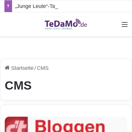
„Junge Leute“-Tarife: Marketing-Trick oder echte Vorteile?
A
Startseite
/
CMS
CMS