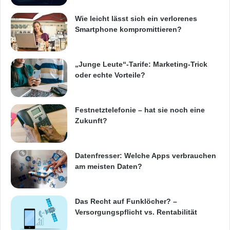
s
nach und nach reaktivieren. Auf diese Weise
Wie leicht lässt sich ein verlorenes
c
sieht man, welches Plug-in schuld sein
Smartphone kompromittieren?
h
ä
könnte.“
f
t
„Junge Leute“-Tarife: Marketing-Trick
s
oder echte Vorteile?
Quelle: ots
i
n
E
ARKM.marketing
Festnetztelefonie – hat sie noch eine
u
Zukunft?
r
o
p
Datenfresser: Welche Apps verbrauchen
a
am meisten Daten?
CMS
Google Analytics
Google Authenticator
Hannover
Das Recht auf Funklöcher? –
Versorgungspflicht vs. Rentabilität
Log-in-Prozess
Plug-ins
WordPress