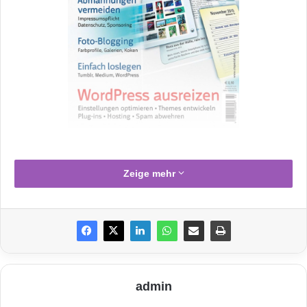
Quellenangabe: „obs/c’t/c’t wissen
Zeige mehr
Bloggen“
Hannover
–
WordPress
, das bei Bloggern
beliebte CMS, bietet unzählige Erweiterungen,
die zum Auszuprobieren verführen. Doch zu
admin
viele Plug-ins können das System