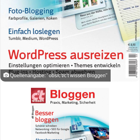
Quellenangabe: "obs/c't/c't wissen Bloggen"