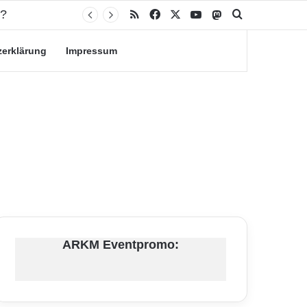
n?
RSS
Facebook
X
YouTube
Mastodon
Suche nach
zerklärung
Impressum
ARKM Eventpromo: