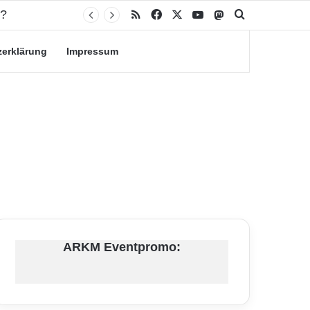
n?
RSS
Facebook
X
YouTube
Mastodon
Suche nach
zerklärung
Impressum
ARKM Eventpromo: