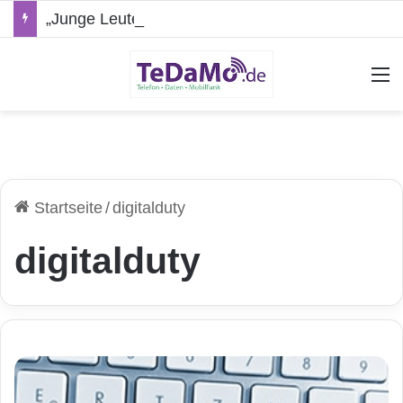
„Junge Leute“-Tarife: Marketing-Trick oder echte Vorteile?
A
Startseite
/
digitalduty
digitalduty