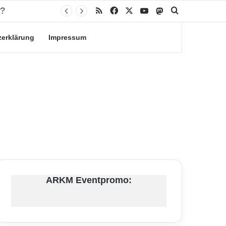
n?
RSS
Facebook
X
YouTube
Mastodon
Suche nach
zerklärung
Impressum
ARKM Eventpromo: