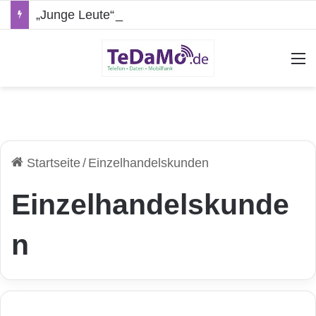
„Junge Leute“-Tarife: Marketing-Trick oder echte Vorteile?
A
Startseite
/
Einzelhandelskunden
Einzelhandelskunde
n