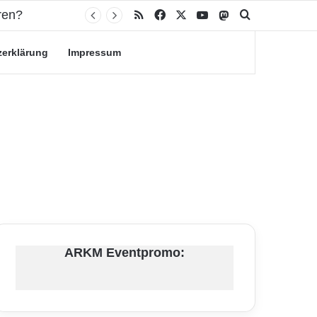
ren?
RSS
Facebook
X
YouTube
Mastodon
Suche nach
zerklärung
Impressum
ARKM Eventpromo: