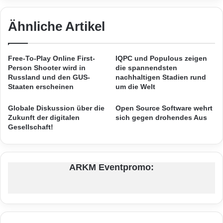
i
t
erhöhen die Arbeitsgeschwindigkeit des EPV
t
e
beträchtlich.
H
Ähnliche Artikel
t
ö
a
r
u
s
f
Free-To-Play Online First-
IQPC und Populous zeigen
c
I
Person Shooter wird in
die spannendsten
h
n
Russland und den GUS-
nachhaltigen Stadien rund
ä
s
Staaten erscheinen
um die Welt
d
t
i
a
Globale Diskussion über die
Open Source Software wehrt
g
g
Zukunft der digitalen
sich gegen drohendes Aus
Gesellschaft!
u
r
n
a
g
m
ARKM Eventpromo:
Quelle: ElcomSoft Co. Ltd.