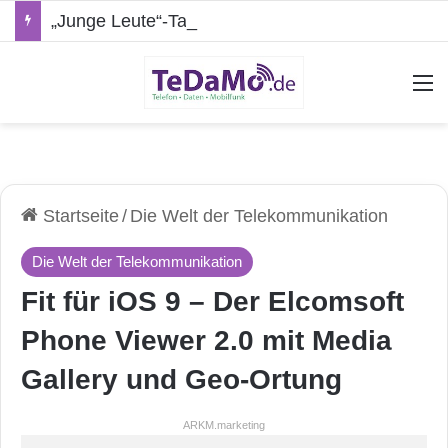
„Junge Leute“-Tarife: Marketing-Trick oder echte Vorteile?
A
Startseite
/
Die Welt der Telekommunikation
Die Welt der Telekommunikation
Fit für iOS 9 – Der Elcomsoft
Phone Viewer 2.0 mit Media
Gallery und Geo-Ortung
ARKM.marketing