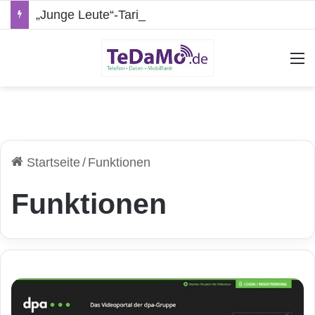
„Junge Leute“-Tarife: Marketing-Trick oder echte Vorteile?
A
Startseite
/
Funktionen
Funktionen