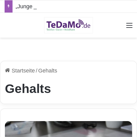
„Junge Leute“-Tarife: Marketing-Trick oder echte Vorteile?
A
Startseite
/
Gehalts
Gehalts