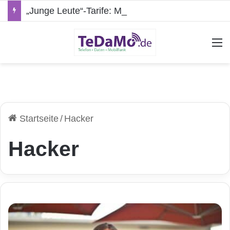
„Junge Leute“-Tarife: Marketing-Trick oder echte Vorteile?
A
Startseite
/
Hacker
Hacker