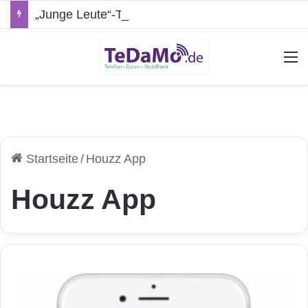
„Junge Leute“-Tarife: Marketing-Trick oder echte Vorteile?
A
Startseite
/
Houzz App
Houzz App