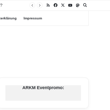
RSS
Facebook
X
YouTube
Mastodon
Suche nach
zerklärung
Impressum
ARKM Eventpromo: