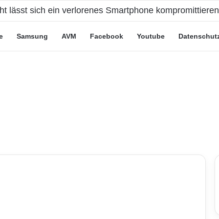
eute“-Tarife: Marketing-Trick oder echte Vorteile?
e
Samsung
AVM
Facebook
Youtube
Datenschut