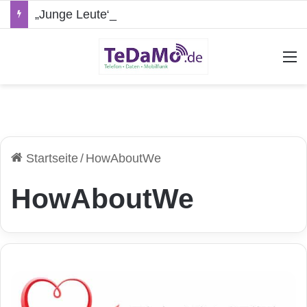
„Junge Leute“-Tarife: Marketing-Trick oder echte Vorteile?
A
Startseite
/
HowAboutWe
HowAboutWe