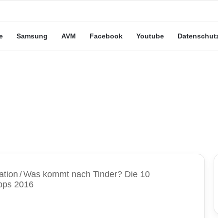
eute“-Tarife: Marketing-Trick oder echte Vorteile?
e
Samsung
AVM
Facebook
Youtube
Datenschut
ation
/
Was kommt nach Tinder? Die 10
pps 2016