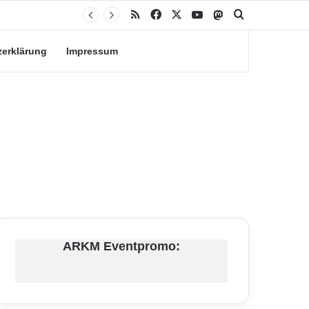
RSS
Facebook
X
YouTube
Mastodon
Suche nach
zerklärung
Impressum
ARKM Eventpromo: