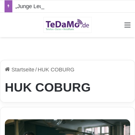
„Junge Leute“-Tarife: Marketing-Trick oder echte Vorteile?
A
Startseite
/
HUK COBURG
HUK COBURG