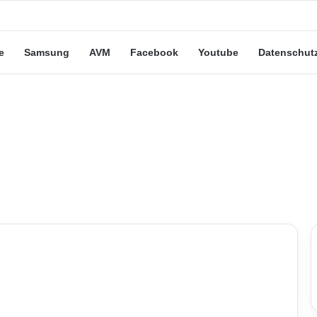
eute“-Tarife: Marketing-Trick oder echte Vorteile?
e
Samsung
AVM
Facebook
Youtube
Datenschut