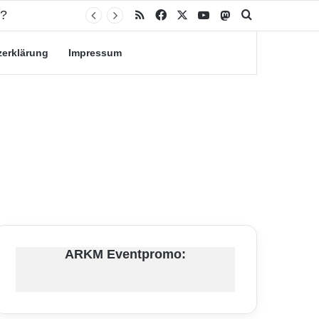
n?
RSS
Facebook
X
YouTube
Mastodon
Suche nach
zerklärung
Impressum
ARKM Eventpromo: