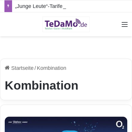
„Junge Leute“-Tarife: Marketing-Trick oder echte Vorteile?
A
Startseite
/
Kombination
Kombination