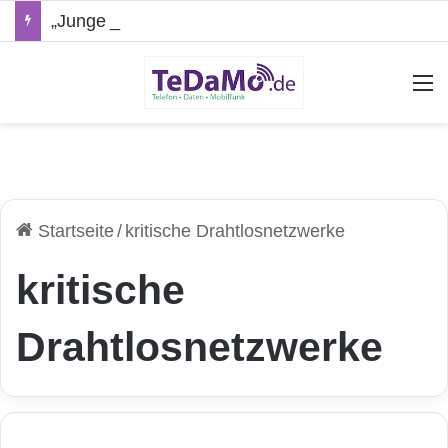
„Junge Leute“-Tarife: Marketing-Trick oder echte Vorteile?
A
Startseite
/
kritische Drahtlosnetzwerke
kritische
Drahtlosnetzwerke