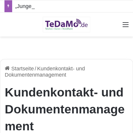
„Junge Leute“-Tarife: Marketing-Trick oder echte Vorteile?
A
Startseite
/
Kundenkontakt- und
Dokumentenmanagement
Kundenkontakt- und
Dokumentenmanage
ment