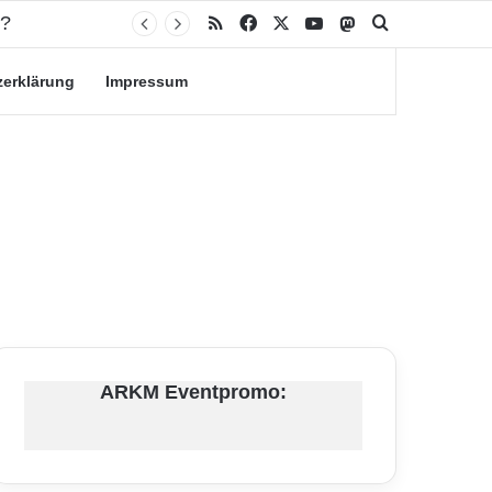
n?
RSS
Facebook
X
YouTube
Mastodon
Suche nach
zerklärung
Impressum
ARKM Eventpromo: