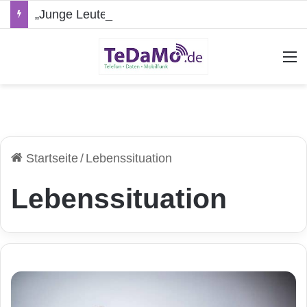
„Junge Leute“-Tarife: Marketing-Trick oder echte Vorteile?
A
Startseite
/
Lebenssituation
Lebenssituation