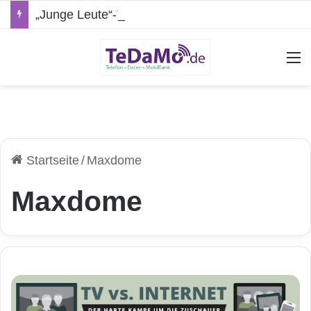
„Junge Leute“-Tarife: Marketing-Trick oder echte Vorteile?
A
Startseite
/
Maxdome
Maxdome