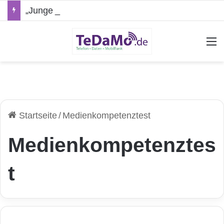
„Junge Leute“-Tarife: Marketing-Trick oder echte Vorteile?
A
Startseite
/
Medienkompetenztest
Medienkompetenztes
t