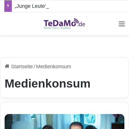
„Junge Leute“-Tarife: Marketing-Trick oder echte Vorteile?
A
Startseite
/
Medienkonsum
Medienkonsum