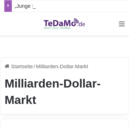
„Junge Leute“-Tarife: Marketing-Trick oder echte Vorteile?
A
Startseite
/
Milliarden-Dollar-Markt
Milliarden-Dollar-
Markt