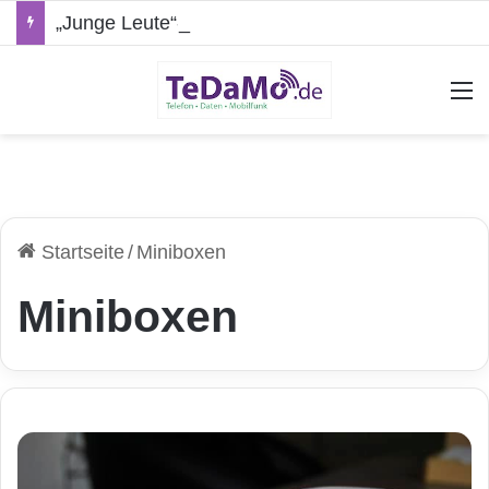
„Junge Leute“-Tarife: Marketing-Trick oder echte Vorteile?
A
Startseite
/
Miniboxen
Miniboxen